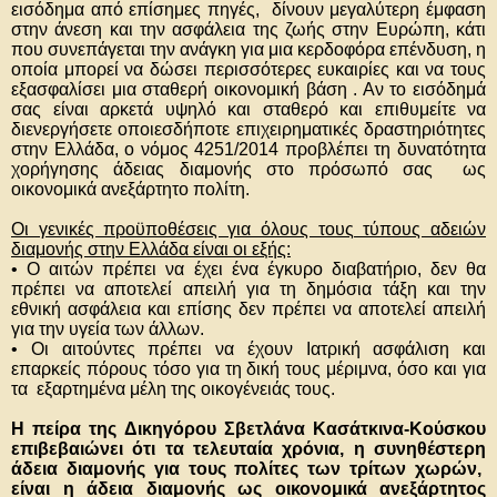
εισόδημα από επίσημες πηγές, δίνουν μεγαλύτερη έμφαση
στην άνεση και την ασφάλεια της ζωής στην Ευρώπη, κάτι
που συνεπάγεται την ανάγκη για μια κερδοφόρα επένδυση, η
οποία μπορεί να δώσει περισσότερες ευκαιρίες και να τους
εξασφαλίσει μια σταθερή οικονομική βάση . Αν το εισόδημά
σας είναι αρκετά υψηλό και σταθερό και επιθυμείτε να
διενεργήσετε οποιεσδήποτε επιχειρηματικές δραστηριότητες
στην Ελλάδα, ο νόμος 4251/2014 προβλέπει τη δυνατότητα
χορήγησης άδειας διαμονής στο πρόσωπό σας ως
οικονομικά ανεξάρτητο πολίτη.
Οι γενικές προϋποθέσεις για όλους τους τύπους αδειών
διαμονής στην Ελλάδα είναι οι εξής:
• Ο αιτών πρέπει να έχει ένα έγκυρο διαβατήριο, δεν θα
πρέπει να αποτελεί απειλή για τη δημόσια τάξη και την
εθνική ασφάλεια και επίσης δεν πρέπει να αποτελεί απειλή
για την υγεία των άλλων.
• Οι αιτούντες πρέπει να έχουν Ιατρική ασφάλιση και
επαρκείς πόρους τόσο για τη δική τους μέριμνα, όσο και για
τα εξαρτημένα μέλη της οικογένειάς τους.
Η πείρα της Δικηγόρου Σβετλάνα Κασάτκινα-Κούσκου
επιβεβαιώνει ότι τα τελευταία χρόνια, η συνηθέστερη
άδεια διαμονής για τους πολίτες των τρίτων χωρών,
είναι η άδεια διαμονής ως οικονομικά ανεξάρτητος