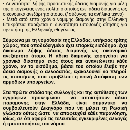
• Δυνατότητα λήψης προσωπικής άδειας διαμονής για μέλη
της οικογένειας ενός πολίτη ο οποίος έχει άδεια διαμονής ως
οικονομικά ανεξάρτητο άτομο, (/ σύζυγος, τα ανήλικα τέκνα)
• Μετά από επτά χρόνια νόμιμης διαμονής στην Ελληνική
Επικράτεια παρέχεται η δυνατότητα υποβολής αίτησης για
την κτήση της Ελληνικής ιθαγένειας.
Σύμφωνα με τη νομοθεσία της Ελλάδας, υπήκοος τρίτης
χώρας, που αποδεδειγμένα έχει επαρκές εισόδημα, έχει
δικαίωμα λήψης άδειας διαμονής ως οικονομικά
ανεξάρτητο άτομο. Η άδεια διαμονής χορηγείται για
χρονικό διάστημα ενός έτους και ανανεώνεται κάθε
χρόνο, αν το εισόδημα, βάσει του οποίου έλαβε την
άδεια διαμονής ο αλλοδαπός, εξακολουθεί να πληροί
τις απαιτήσεις που προβλέπει η κοινή Απόφαση των
αρμόδιων υπουργείων.
Στα πρώτα στάδια της συλλογής και της κατάθεσης των
εγγράφων προκειμένου να αποκτήσουν άδεια
παραμονής στην Ελλάδα, είναι σημαντικό να
συμβουλευτούν Δικηγόρο που να μιλάει τη Ρωσική
γλώσσα ούτως ώστε να αποφευχθεί κάθε παρανόηση,
ιδίως, σε ότι αφορά τις τελευταίες εγκεκριμένες αλλαγές
ή τροποποιήσεις του νόμου.