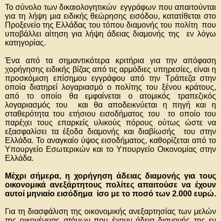
Το σύνολο των δικαιολογητικών εγγράφων που απαιτούνται
για τη λήψη μια ειδικής θεώρησης εισόδου, κατατίθεται στο
Προξενείο της Ελλάδας του τόπου διαμονής του πολίτη που
υποβάλλει αίτηση για λήψη άδειας διαμονής της εν λόγω
κατηγορίας.
Ένα από τα σημαντικότερα κριτήρια για την απόφαση
χορήγησης ειδικής βίζας από τις αρμόδιες υπηρεσίες, είναι η
προσκόμιση επίσημου εγγράφου από την Τράπεζα στην
οποία διατηρεί λογαριασμό ο πολίτης του ξένου κράτους,
από το οποίο θα εμφαίνεται ο ατομικός τραπεζικός
λογαριασμός του και θα αποδεικνύεται η πηγή και η
σταθερότητα του ετήσιου εισοδήματος του το οποίο του
παρέχει τους επαρκείς υλικούς πόρους ούτως ώστε να
εξασφαλίσει τα έξοδα διαμονής και διαβίωσής του στην
Ελλάδα. Το αναγκαίο ύψος εισοδήματος, καθορίζεται από το
Υπουργείο Εσωτερικών και το Υπουργείο Οικονομίας στην
Ελλάδα.
Μέχρι σήμερα, η χορήγηση άδειας διαμονής για τους
οικονομικά ανεξάρτητους πολίτες απαιτούσε να έχουν
αυτοί μηνιαίο εισόδημα ίσο με το ποσό των 2.000 ευρώ.
Για τη διασφάλιση της οικονομικής ανεξαρτησίας των μελών
της οικογένειας ατόμων που έχουν άδεια διαμονής της εν