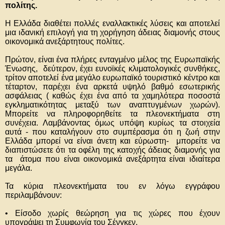
πολίτης.
Η Ελλάδα διαθέτει πολλές εναλλακτικές λύσεις και αποτελεί
μια ιδανική επιλογή για τη χορήγηση άδειας διαμονής στους
οικονομικά ανεξάρτητους πολίτες.
Πρώτον, είναι ένα πλήρες ενταγμένο μέλος της Ευρωπαϊκής
Ένωσης, δεύτερον, έχει ευνοϊκές κλιματολογικές συνθήκες,
τρίτον αποτελεί ένα μεγάλο ευρωπαϊκό τουριστικό κέντρο και
τέταρτον, παρέχει ένα αρκετά υψηλό βαθμό εσωτερικής
ασφάλειας ( καθώς έχει ένα από τα χαμηλότερα ποσοστά
εγκληματικότητας μεταξύ των αναπτυγμένων χωρών).
Μπορείτε να πληροφορηθείτε τα πλεονεκτήματα στη
συνέχεια. Λαμβάνοντας όμως υπόψη κυρίως τα στοιχεία
αυτά - που καταλήγουν στο συμπέρασμα ότι η ζωή στην
Ελλάδα μπορεί να είναι άνετη και εύρωστη- μπορείτε να
διαπιστώσετε ότι τα οφέλη της κατοχής άδειας διαμονής για
τα άτομα που είναι οικονομικά ανεξάρτητα είναι ιδιαίτερα
μεγάλα.
Τα κύρια πλεονεκτήματα του εν λόγω εγγράφου
περιλαμβάνουν:
• Είσοδο χωρίς θεώρηση για τις χώρες που έχουν
υπογράψει τη Συμφωνία του Σένγκεν.