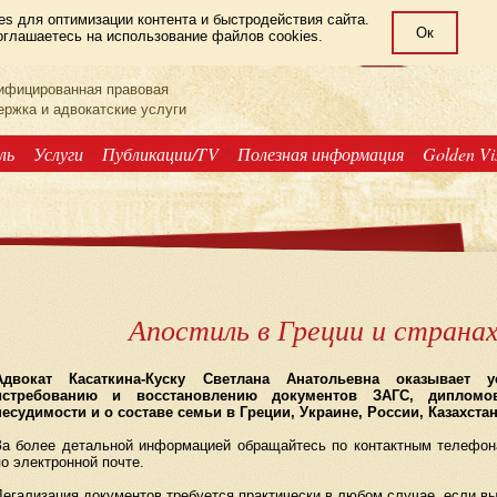
s для оптимизации контента и быстродействия сайта.
Ок
глашаетесь на использование файлов cookies.
LAW OFFICE
РУС
GRE
ENG
ифицированная правовая
ержка и адвокатские услуги
ль
Услуги
Публикации/TV
Полезная информация
Golden V
Апостиль в Греции и страна
Адвокат Касаткина-Куску Светлана Анатольевна оказывает у
истребованию и восстановлению документов ЗАГС, дипломов
несудимости и о составе семьи в Греции, Украине, России, Казахста
За более детальной информацией обращайтесь по контактным телефон
по электронной почте.
Легализация документов требуется практически в любом случае, если вы