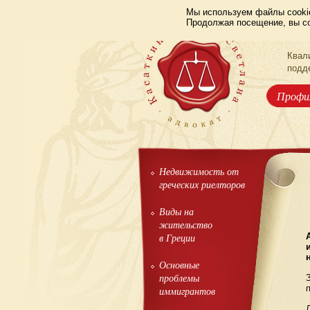
Мы используем файлы cookie
Продолжая посещение, вы со
Квал
подд
Профи
Недвижимость от
греческих риелторов
Виды на
жительство
в Греции
Основные
проблемы
иммигрантов