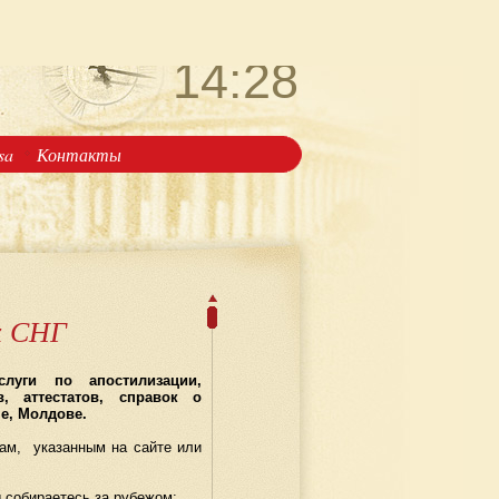
четверг
6 августа
14:28
isa
Контакты
х СНГ
слуги по апостилизации,
, аттестатов, справок о
не, Молдове.
ам, указанным на сайте или
 собираетесь за рубежом: