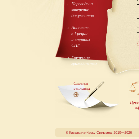
Переводы и
заверение
документов
Апостиль
в Греции
и странах
СНГ
Греческое
гражданство
Отзывы
клиентов
През
о
© Касаткина-Куску Светлана, 2010—2026