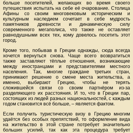
больше посетителей, желающих во время своего
путешествия испытать на себе её очарование. Столица
Афины со своим многовековым историческим и
культурным наследием сочетает в себе мудрость
памятников древности и динамическую силу
современного мегаполиса, что также не оставляет
равнодушными всех тех, кому довелось посетить этот
город.
Кроме того, побывав в Греции однажды, сюда всегда
хочется вернуться снова. Чаще всего возвратиться
также заставляют тёплые отношения, возникающие
между иностранцами и представителями местного
населения. Так, многие граждане третьих стран,
принимают решение о смене места жительства, а
именно, выбирают Грецию, чтобы не терять
сложившейся связи со своим партнёром из-за
разделяющего их расстояния. И то, что в Греции пар,
состоящих из людей разных национальностей, с каждым
годом становится всё больше, – является фактом.
Если получить туристическую визу в Грецию многим
удаётся без особых препятствий, то оформление вида
на жительство в этой стране потребует значительно
больших усилий, так как эта процедура требует