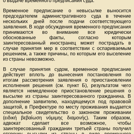
о выдаче временного предписания суда.
Временное предписание о невысылке выносится
председателем административного суда в течение
нескольких дней после подачи соответствующего
заявления. В ходе обсуждения временного предписания
принимаются во внимание все юридически
обоснованные факты, согласно которым
заинтересованный иностранец может пострадать в
случае принятия мер в соответствии с оспариваемым
решением, а также причины, по которым его выселение
из страны невозможно.
В случае принятия судом, временное предписание
действует вплоть до вынесения постановления по
итогам рассмотрения заявления о приостановлении
исполнения решения (см. пункт Б), результатом чего
является немедленное приостановление решения о
высылке из страны заинтересованного гражданина. В
дополнение заявителю, находящемуся под правовой
защитой, в Префектуре по месту проживания выдается
специальное свидетельство о законном проживании
(ειδική βεβαίωση νόμιμης διαμονής). Таким образом,
адвокат сделает все возможное, чтобы
заинтересованный гражданин третьей страны получил
отсрочку высылки из страны в виде временного