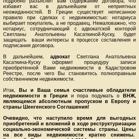
подробно разъяснит вам содержание договора, что
избавит вас в дальнейшем от неприятных
неожиданностей. В Греции существует неписанное
правило при сделках с недвижимостью: нотариуса
выбирает покупатель, а не продавец. Немаловажно, что
нотариус, сотрудничающий с адвокатской конторой
Светланы Анатольевны Касаткиной-Куску, будет
защищать ваши интересы в процессе составления и
подписания договора.
В дальнейшем,
адвокат
Светлана Анатольевна
Касаткина-Куску оформит процедуру записи
приобретенной Вами недвижимости в Кадастровом
Реестре, после чего Вы становитесь полноправным
собственником недвижимости.
Итак,
Вы и Ваша семья счастливые обладатели
недвижимости в Греции
и пора подумать о
ВНЖ,
являющемся абсолютным пропуском в Европу и
страны Шенгенского Соглашения!
Очевидно, что наступило время для выгодных
приобретений и вложений в ходе реструктуризации
социально-экономической системы страны. Цены
на все виды недвижимости кратно снижены.