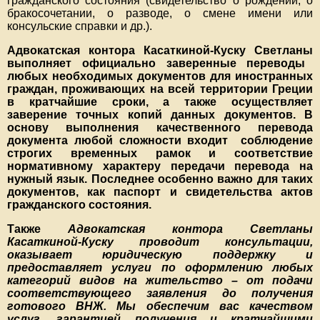
гражданского состояния (свидетельство о рождении, о
бракосочетании, о разводе, о смене имени или
консульские справки и др.).
Адвокатская контора Касаткиной-Куску Светланы
выполняет официально заверенные переводы
любых необходимых документов для иностранных
граждан, проживающих на всей территории Греции
в кратчайшие сроки, а также осуществляет
заверение точных копий данных документов.
В
основу выполнения качественного перевода
документа любой сложности входит соблюдение
строгих временных рамок и соответствие
нормативному характеру передачи перевода на
нужный язык. Последнее особенно важно для таких
документов, как паспорт и свидетельства актов
гражданского состояния.
Также
Адвокатская контора Светланы
Касаткиной-Куску проводит консультации,
оказывает юридическую поддержку и
предоставляет услуги по оформлению любых
категорий видов на жительство
– от подачи
соответствующего заявления до получения
готового ВНЖ
. Мы обеспечим вас качеством
услуг, гарантией получения и кратчайшими