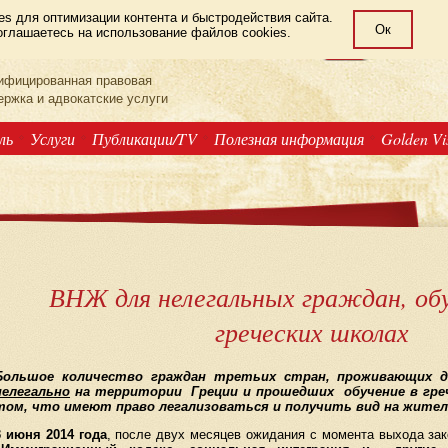
s для оптимизации контента и быстродействия сайта.
Ок
глашаетесь на использование файлов cookies.
LAW OFFICE
РУС
ифицированная правовая
ержка и адвокатские услуги
ль
Услуги
Публикации/TV
Полезная информация
Golden V
ВНЖ для нелегальных граждан, об
греческих школах
Большое количество граждан третьих стран, проживающих д
нелегально
на территории Греции и прошедших обучение в греч
том, что имеют право легализоваться и получить вид на жител
3 июня 2014 года
, после двух месяцев ожидания с момента выхода за