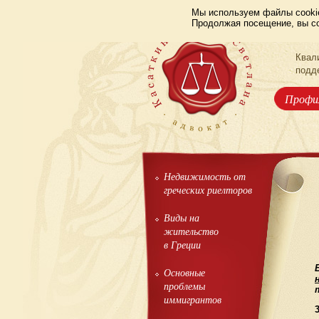
Мы используем файлы cookie
Продолжая посещение, вы со
Квал
подд
Профи
Недвижимость от
греческих риелторов
Виды на
жительство
в Греции
Основные
проблемы
иммигрантов