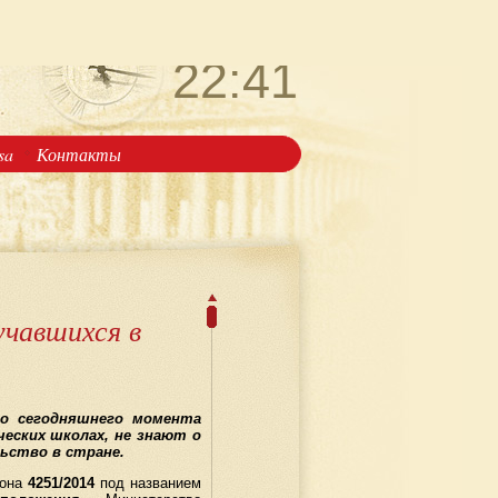
четверг
6 августа
22:41
isa
Контакты
учавшихся в
о сегодняшнего момента
еских школах, не знают о
ьство в стране.
кона
4251/2014
под названием