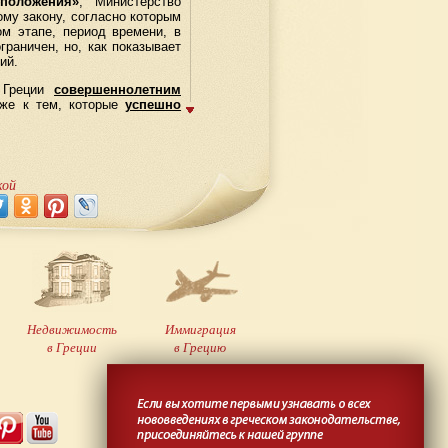
положения»
, Министерство
му закону, согласно которым
м этапе, период времени, в
раничен, но, как показывает
ий.
 Греции
совершеннолетним
е к тем, которые
успешно
21-го их года, и проживающие
зоваться и получить
вид на
од с правом осуществления
ия, в т.ч. и по категории
кой
оления
? Данная категория
территории Греции, которые
коле на протяжении шести
 по следующим причинам:
 составляет 300 евро,
ыдущего вида на жительство
Недвижимость
Иммиграция
консультации, оказывает
в Греции
в Грецию
длению и получению любых
Создание
сайта