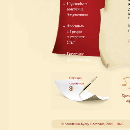
Переводы и
заверение
документов
Апостиль
в Греции
и странах
СНГ
Греческое
гражданство
Отзывы
клиентов
През
о
© Касаткина-Куску Светлана, 2010—2026