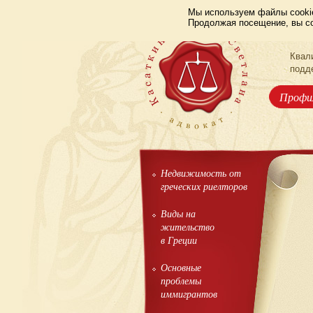
Мы используем файлы cookie
Продолжая посещение, вы со
Квал
подд
Профи
Недвижимость от
греческих риелторов
Виды на
жительство
в Греции
Основные
проблемы
иммигрантов