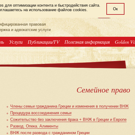
s для оптимизации контента и быстродействия сайта.
Ок
глашаетесь на использование файлов cookies.
LAW OFFICE
РУС
GRE
ENG
ифицированная правовая
ержка и адвокатские услуги
ль
Услуги
Публикации/TV
Полезная информация
Golden V
Семейное право
Члены семьи гражданина Греции и изменения в получении ВНЖ
Процедура воссоединения семьи
Сожительство без заключения брака + ВНЖ в Греции и Европе
Развод. Опека. Алименты
ВНЖ после развода с гражданином Греции