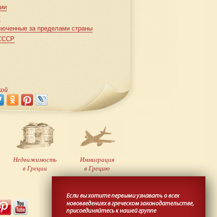
ции
т
люченные за пределами страны
 СССР
кой
Недвижимость
Иммиграция
в Греции
в Грецию
Создание
сайта